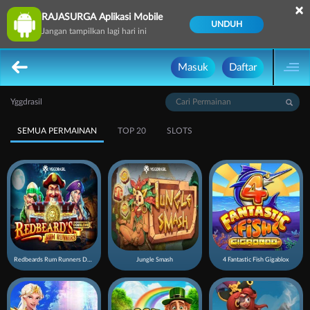
×
RAJASURGA Aplikasi Mobile
UNDUH
Jangan tampilkan lagi hari ini
Masuk
Daftar
Yggdrasil
SEMUA PERMAINAN
TOP 20
SLOTS
Redbeards Rum Runners DoubleMax™
Jungle Smash
4 Fantastic Fish Gigablox