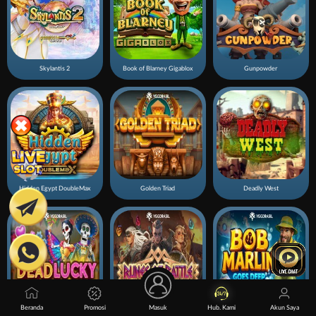
Skylantis 2
Book of Blarney Gigablox
Gunpowder
Hidden Egypt DoubleMax
Golden Triad
Deadly West
Beranda
Promosi
Masuk
Hub. Kami
Akun Saya
Dead Lucky DuoMax™
Runes of Battle
Bob Marlin Goes Deep