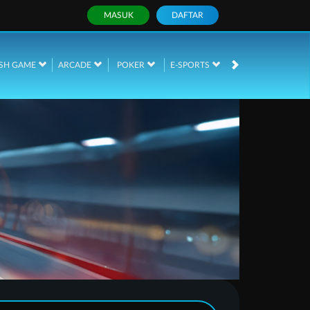
MASUK
DAFTAR
SH GAME
ARCADE
POKER
E-SPORTS
SABUNG AYAM