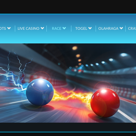
OTS
LIVE CASINO
RACE
TOGEL
OLAHRAGA
CRA