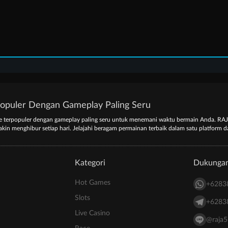
opuler Dengan Gameplay Paling Seru
 terpopuler dengan gameplay paling seru untuk menemani waktu bermain Anda. RAJ
akin menghibur setiap hari. Jelajahi beragam permainan terbaik dalam satu platform
Kategori
Dukunga
Hot Games
+6283
Slots
+6283
Live Casino
@raja5