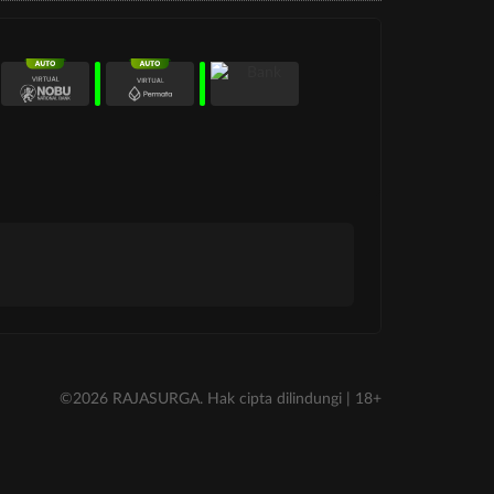
©2026 RAJASURGA. Hak cipta dilindungi | 18+