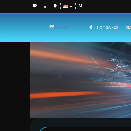
HOT GAMES
SL