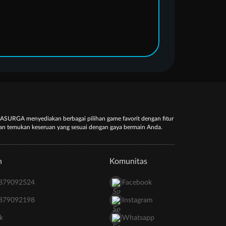
ASURGA menyediakan berbagai pilihan game favorit dengan fitur
 dan temukan keseruan yang sesuai dengan gaya bermain Anda.
n
Komunitas
879092524
Facebook
879092198
Instagram
k
Whatsapp