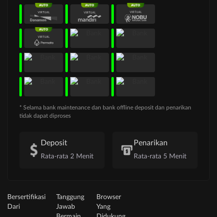
* Selama bank maintenance dan bank offline deposit dan penarikan
tidak dapat diproses
Deposit
Penarikan
Rata-rata 2 Menit
Rata-rata 5 Menit
Bersertifikasi
Tanggung
Browser
Dari
Jawab
Yang
Bermain
Didukung