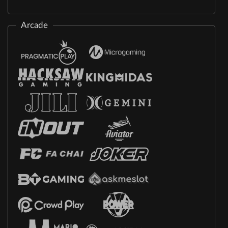
Arcade