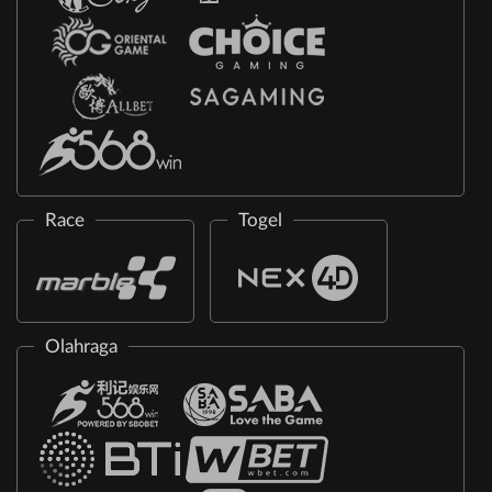
Race
Togel
Olahraga