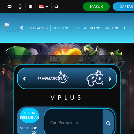
MASUK
DAFTAR
IDR
12,671,874,
HOT GAMES
SLOTS
LIVE CASINO
RACE
TOGE
VPLUS
SEMUA
PERMAINAN
SLOTS
TOP
20