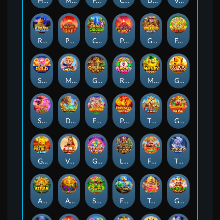
Huffin’ And Puffin’ Ultra Wheel
MUMMY'S CURSE
Fuyu Phoenix
Crown of Olympus
Dragon Link Collection
VEGAS CASH LINK
Riches Express
Pompeii’s Blaze 1000
Crazy Chicken
Pompeil Blaze
Gold Rush Mania
Fortune Gold Pots
Super Gold Arowana
Make America Great Again
GOLDEN FAFAFA
RICH PIGGIES WORLD
Money Piggies
GOLD AROWANA
Skeleton Thief
Dragon Link Fortune
FIVE BLESSINGS ARRIVE
Phoenix's Golden Basin
THE PUPPIES IN EGYPT
GONG XI FA CAI
GOLDEN TRAIN 2
Valiant of Athena
Gold Wheel Jackpot
LEGEND OF SPOOKY LINK
FORTUNE GOD BLESSING
Thor's Hammer
Aztlan Gems
AZTLAN GEMS2
SNAPPY CARNIVAL
Feeding Time
Triple Spin Xtreme
GONG XI FA CAI