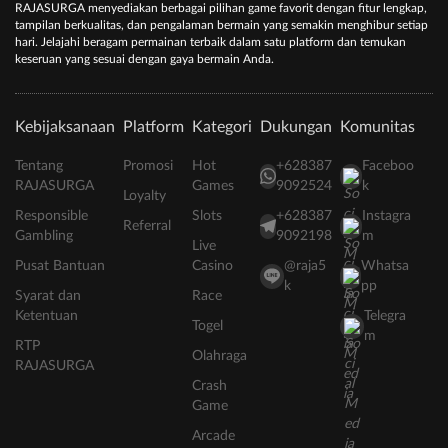
RAJASURGA menyediakan berbagai pilihan game favorit dengan fitur lengkap,
tampilan berkualitas, dan pengalaman bermain yang semakin menghibur setiap
hari. Jelajahi beragam permainan terbaik dalam satu platform dan temukan
keseruan yang sesuai dengan gaya bermain Anda.
Kebijaksanaan
Platform
Kategori
Dukungan
Komunitas
Tentang
Promosi
Hot
+628387
Faceboo
RAJASURGA
Games
9092524
k
Loyalty
Responsible
Slots
+628387
Instagra
Referral
Gambling
9092198
m
Live
Pusat Bantuan
Casino
@raja5
Whatsa
k
pp
Syarat dan
Race
Ketentuan
Telegra
Togel
m
RTP
Olahraga
RAJASURGA
Crash
Game
Arcade