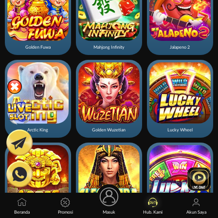
Golden Fuwa
Mahjong Infinity
Jalapeno 2
Arctic King
Golden Wuzetian
Lucky Wheel
Beranda
Promosi
Masuk
Hub. Kami
Akun Saya
Legend of Aztec
Cleopatra
Lucky Wheel Deluxe