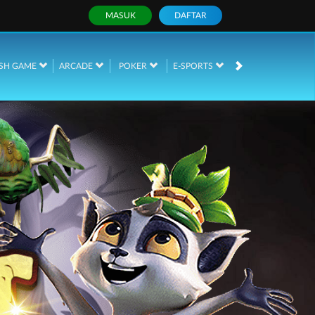
MASUK
DAFTAR
SH GAME
ARCADE
POKER
E-SPORTS
SABUNG AYAM