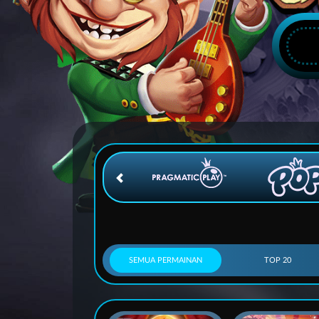
SEMUA PERMAINAN
TOP 20