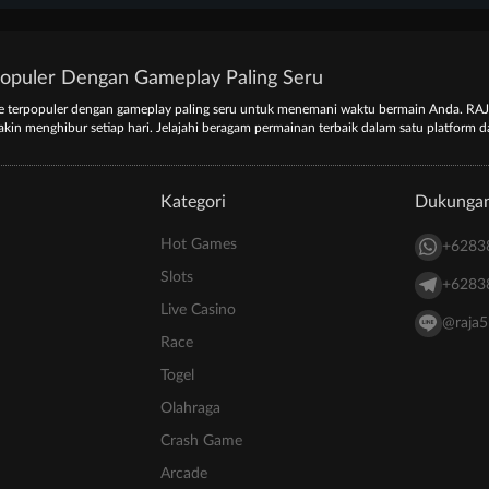
opuler Dengan Gameplay Paling Seru
 terpopuler dengan gameplay paling seru untuk menemani waktu bermain Anda. RAJ
akin menghibur setiap hari. Jelajahi beragam permainan terbaik dalam satu platform
Kategori
Dukunga
Hot Games
+6283
Slots
+6283
Live Casino
@raja5
Race
Togel
Olahraga
Crash Game
Arcade