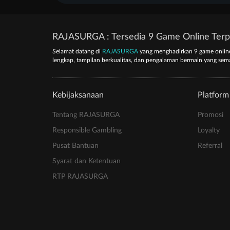
RAJASURGA : Tersedia 9 Game Online Terp
Selamat datang di
RAJASURGA
yang menghadirkan 9 game online
lengkap, tampilan berkualitas, dan pengalaman bermain yang sem
Kebijaksanaan
Platform
Tentang RAJASURGA
Promosi
Responsible Gambling
Loyalty
Pusat Bantuan
Referral
Syarat dan Ketentuan
RTP RAJASURGA