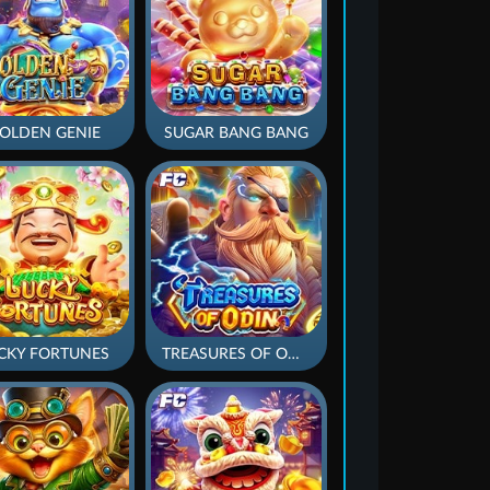
OLDEN GENIE
SUGAR BANG BANG
CKY FORTUNES
TREASURES OF ODIN