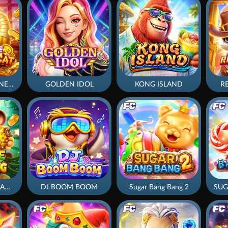
MUSCLE FORTUNE CAT
GOLDEN IDOL
KONG ISLAND
R
JUNGLE BANG BANG
DJ BOOM BOOM
Sugar Bang Bang 2