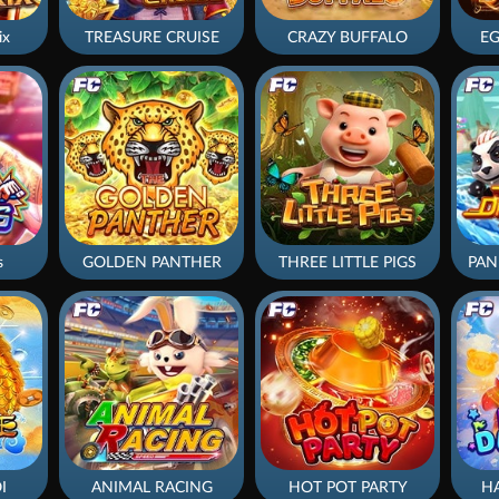
ix
TREASURE CRUISE
CRAZY BUFFALO
E
s
GOLDEN PANTHER
THREE LITTLE PIGS
I
ANIMAL RACING
HOT POT PARTY
H