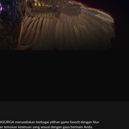
ASURGA menyediakan berbagai pilihan game favorit dengan fitur
 dan temukan keseruan yang sesuai dengan gaya bermain Anda.