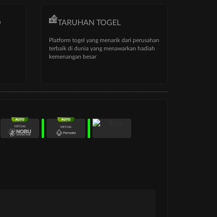
O
TARUHAN TOGEL
Platform togel yang menarik dari perusahan
terbaik di dunia yang menawarkan hadiah
kemenangan besar