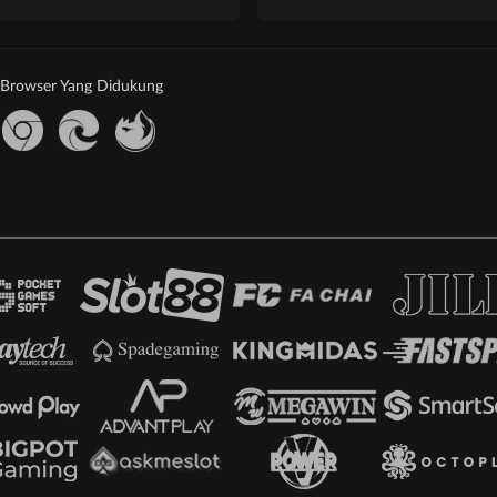
Browser Yang Didukung