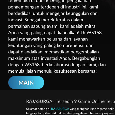
terkemuka di dunia! Dengan pengalaman
pengembangan terdepan di industri ini, kami
berdedikasi untuk mengejar keunggulan dan
inovasi. Sebagai merek teratas dalam
permainan sabung ayam, kami adalah mitra
Anda yang paling dapat diandalkan! Di WS168,
kami menawarkan peluang dan layanan
keuntungan yang paling komprehensif dan
dapat diandalkan, memastikan pengembalian
maksimum atas investasi Anda. Bergabunglah
dengan WS168, berkolaborasi dengan kami, dan
memulai jalan menuju kesuksesan bersama!
MAIN
RAJASURGA : Tersedia 9 Game Online Terp
Selamat datang di
RAJASURGA
yang menghadirkan 9 game online
lengkap, tampilan berkualitas, dan pengalaman bermain yang sem