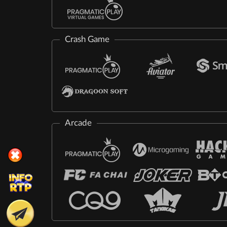
Crash Game
Arcade