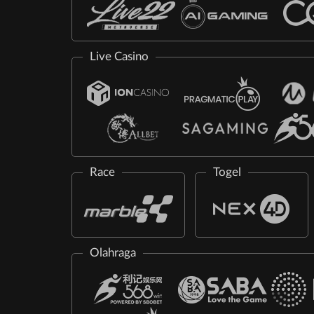
Live Casino
Race
Togel
Olahraga