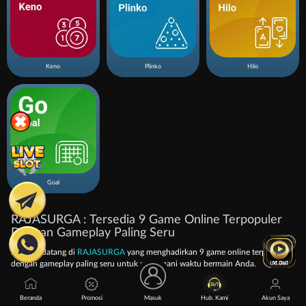
Keno
Plinko
Hilo
Goal
RAJASURGA : Tersedia 9 Game Online Terpopuler
Dengan Gameplay Paling Seru
Selamat datang di
RAJASURGA
yang menghadirkan 9 game online terpopuler
dengan gameplay paling seru untuk menemani waktu bermain Anda.
RAJASURGA menyediakan berbagai pilihan game favorit dengan fitur lengkap,
tampilan berkualitas, dan pengalaman bermain yang semakin menghibur setiap
hari. Jelajahi beragam permainan terbaik dalam satu platform dan temukan
Beranda
Promosi
Masuk
Hub. Kami
Akun Saya