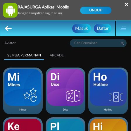
×
RAJASURGA Aplikasi Mobile
UNDUH
Jangan tampilkan lagi hari ini
Masuk
Daftar
Aviator
SEMUA PERMAINAN
ARCADE
Mines
Dice
Hotline