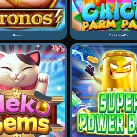
Kronos
Chicky Parm Parm