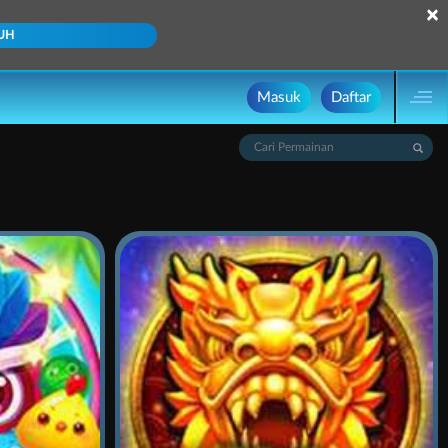
×
UH
Masuk
Daftar