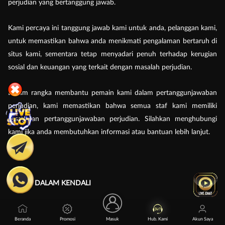
perjudian yang bertanggung jawab.
Kami percaya ini tanggung jawab kami untuk anda, pelanggan kami,
untuk memastikan bahwa anda menikmati pengalaman bertaruh di
situs kami, sementara tetap menyadari penuh terhadap kerugian
sosial dan keuangan yang terkait dengan masalah perjudian.
Dalam rangka membantu pemain kami dalam pertanggunjawaban
perjudian, kami memastikan bahwa semua staf kami memiliki
kesadaran pertanggunjawaban perjudian. Silahkan menghubungi
kami jika anda membutuhkan informasi atau bantuan lebih lanjut.
SELALU DALAM KENDALI
Sementara mayoritas dari pelanggan kami bermain dalam
Beranda
Promosi
Masuk
Hub. Kami
Akun Saya
kemampuan mereka namun untuk beberapa orang akan lebih sulit