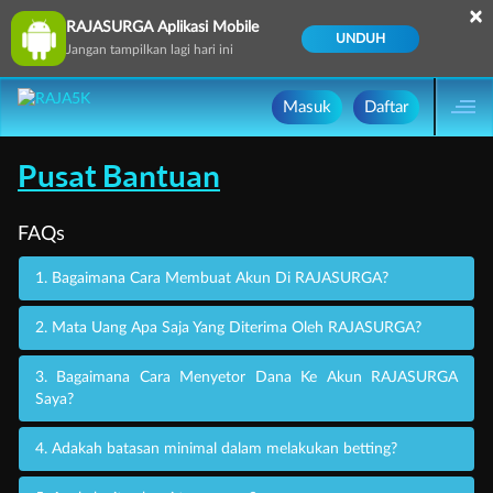
×
RAJASURGA Aplikasi Mobile
UNDUH
Jangan tampilkan lagi hari ini
Masuk
Daftar
Pusat Bantuan
FAQs
1. Bagaimana Cara Membuat Akun Di RAJASURGA?
2. Mata Uang Apa Saja Yang Diterima Oleh RAJASURGA?
3. Bagaimana Cara Menyetor Dana Ke Akun RAJASURGA
Saya?
4. Adakah batasan minimal dalam melakukan betting?