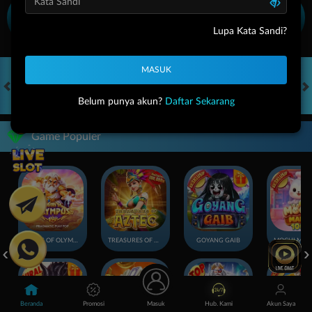
IDR
12,743,624,089
Lupa Kata Sandi?
Belum punya akun?
Daftar Sekarang
HOT GAMES
SLOTS
LIVE CASINO
RACE
TOGEL
OL
Game Populer
GATES OF OLYMPUS POP
TREASURES OF AZTEC
GOYANG GAIB
Beranda
Promosi
Masuk
Hub. Kami
Akun Saya